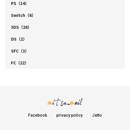
PS
（14）
Switch
（6）
3DS
（26）
DS
（2）
SFC
（3）
FC
（22）
Facebook
privacy policy
Jatto