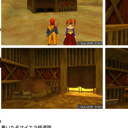
I
I
着いたぞマイエラ修道院。