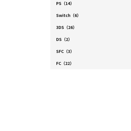
PS
（14）
Switch
（6）
3DS
（26）
DS
（2）
SFC
（3）
FC
（22）