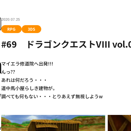
2020.07.25
RPG
3DS
#69 ドラゴンクエストVIII vol.
マイエラ修道院へ出発!!!
んっ??
あれは何だろう・・・
道中馬小屋らしき建物が。
Y
調べても何もない・・・とりあえず無視しようw
V